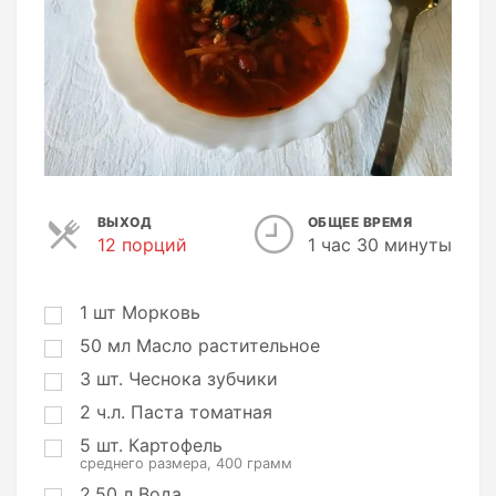
ВЫХОД
ОБЩЕЕ ВРЕМЯ
12 порций
П
1 час 30 минуты
о
р
ц
1
шт
Морковь
и
50
мл
Масло растительное
и
3
шт.
Чеснока зубчики
2
ч.л.
Паста томатная
5
шт.
Картофель
среднего размера, 400 грамм
2,50
л
Вода