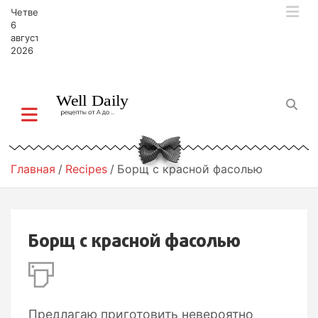
П
Четверг,
е
6
р
августа,
2026
е
й
т
и
к
с
о
д
Главная
Recipes
Борщ с красной фасолью
е
р
ж
и
Борщ с красной фасолью
м
о
м
у
Предлагаю приготовить невероятно