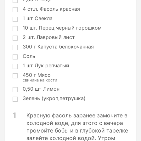
4
ст.л.
Фасоль красная
1
шт
Свекла
10
шт.
Перец черный горошком
2
шт.
Лавровый лист
300
г
Капуста белокочанная
Соль
1
шт
Лук репчатый
450
г
Мясо
свинина на кости
0,50
шт
Лимон
Зелень (укроп,петрушка)
1
Красную фасоль заранее замочите в
холодной воде, для этого с вечера
промойте бобы и в глубокой тарелке
залейте холодной водой. Утром