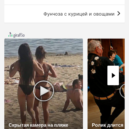
а
в
Фунчоза с курицей и овощами
и
г
а
ц
и
я
п
о
з
а
п
и
Скрытая камера на пляже
Ролик длится н