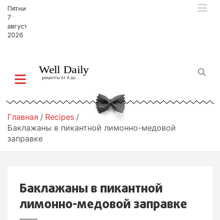
П
Пятница,
е
7
р
августа,
2026
е
й
т
и
к
с
о
д
Главная
Recipes
е
Баклажаны в пикантной лимонно-медовой
р
заправке
ж
и
м
о
Баклажаны в пикантной
м
у
лимонно-медовой заправке