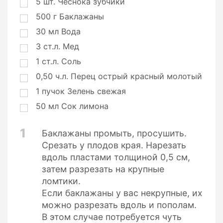
5
шт.
Чеснока зубчики
500
г
Баклажаны
30
мл
Вода
3
ст.л.
Мед
1
ст.л.
Соль
0,50
ч.л.
Перец острый красный молотый
1
пучок
Зелень свежая
50
мл
Сок лимона
1
Баклажаны промыть, просушить.
Срезать у плодов края. Нарезать
вдоль пластами толщиной 0,5 см,
затем разрезать на крупные
ломтики.
Если баклажаны у вас некрупные, их
можно разрезать вдоль и пополам.
В этом случае потребуется чуть