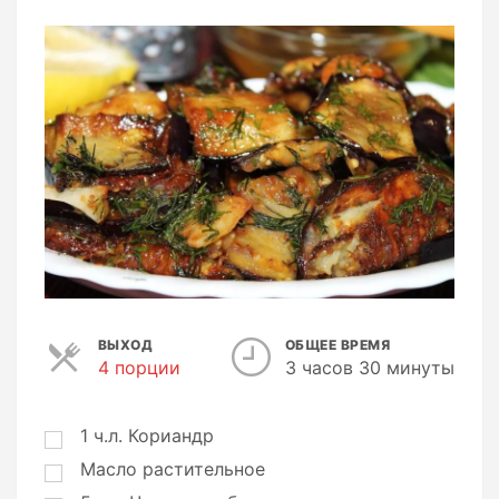
ВЫХОД
ОБЩЕЕ ВРЕМЯ
4 порции
П
3 часов 30 минуты
о
р
ц
1
ч.л.
Кориандр
и
Масло растительное
и