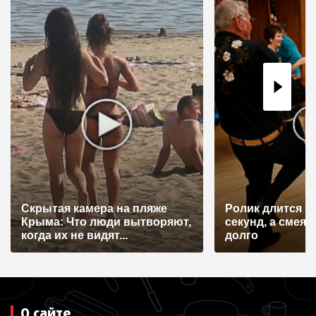
ц
и
я
п
о
з
а
п
и
Скрытая камера на пляже
Ролик длится н
с
Крыма: Что люди вытворяют,
секунд, а смеят
я
когда их не видят...
долго
м
О сайте