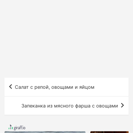
Н
Салат с репой, овощами и яйцом
а
в
Запеканка из мясного фарша с овощами
и
г
а