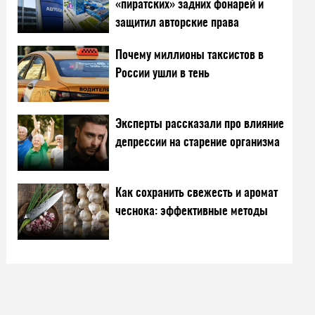
«пиратских» задних фонарей и
защитил авторские права
Почему миллионы таксистов в
России ушли в тень
Эксперты рассказали про влияние
депрессии на старение организма
Как сохранить свежесть и аромат
чеснока: эффективные методы