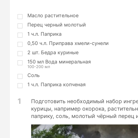
о
р
ц
Масло растительное
и
Перец черный молотый
и
1
ч.л.
Паприка
0,50
ч.л.
Приправа хмели-сунели
2
шт.
Бедра куриные
150
мл
Вода минеральная
100-200 мл
Соль
1
ч.л.
Паприка копченая
1
Подготовить необходимый набор ингре
курицы, например окорока, растительн
паприку, соль, молотый чёрный перец