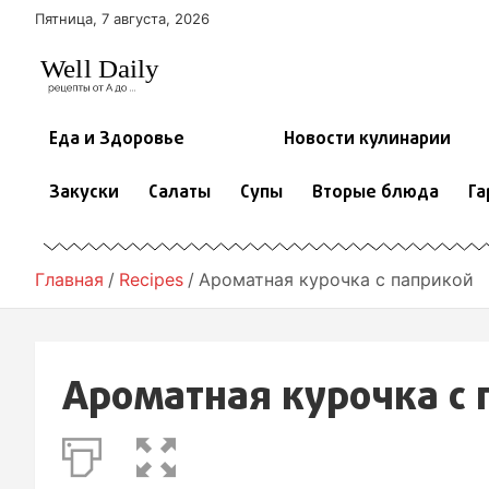
П
Пятница, 7 августа, 2026
е
р
е
й
т
Еда и Здоровье
Новости кулинарии
и
к
Закуски
Салаты
Супы
Вторые блюда
Га
с
о
д
е
Главная
Recipes
Ароматная курочка с паприкой
р
ж
и
м
Ароматная курочка с 
о
м
у