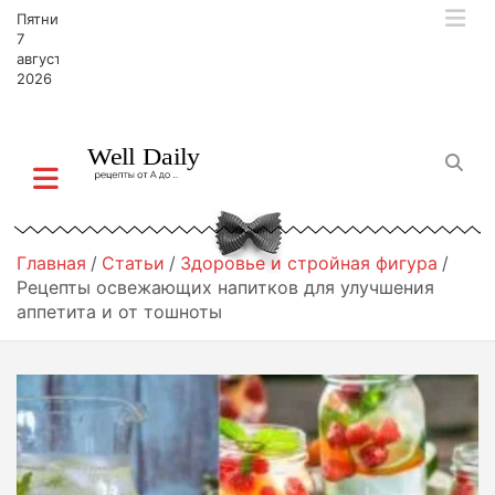
П
Пятница,
е
7
р
августа,
2026
е
й
т
и
к
с
о
д
Главная
Статьи
Здоровье и стройная фигура
е
Рецепты освежающих напитков для улучшения
р
аппетита и от тошноты
ж
и
м
о
м
у