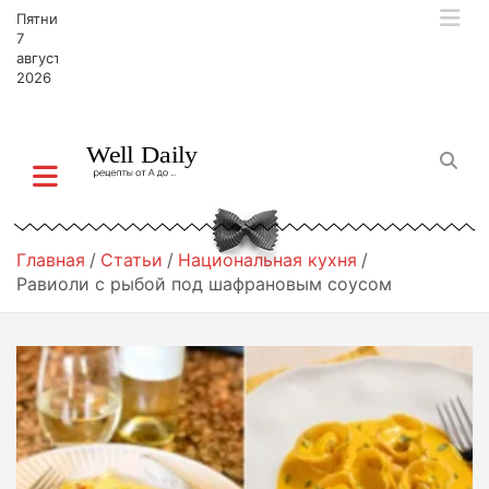
П
Пятница,
е
7
р
августа,
2026
е
й
т
и
к
с
о
д
Главная
Статьи
Национальная кухня
е
Равиоли с рыбой под шафрановым соусом
р
ж
и
м
о
м
у