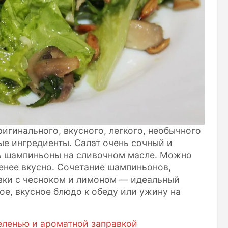
игинального, вкусного, легкого, необычного
ые ингредиенты. Салат очень сочный и
ь шампиньоны на сливочном масле. Можно
менее вкусно. Сочетание шампиньонов,
авки с чесноком и лимоном — идеальный
кое, вкусное блюдо к обеду или ужину на
еленью и ароматной заправкой