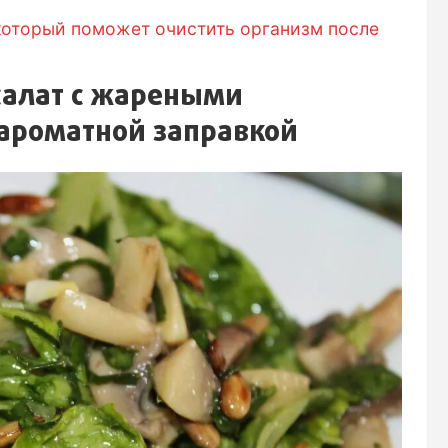
который поможет очистить организм после
алат с жареными
ароматной заправкой