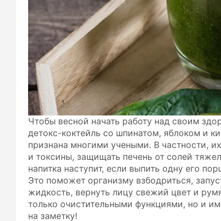
Чтобы весной начать работу над своим здо
детокс-коктейль со шпинатом, яблоком и к
признана многими учеными. В частности, и
и токсины, защищать печень от солей тяже
напитка наступит, если выпить одну его пор
Это поможет организму взбодриться, запу
жидкость, вернуть лицу свежий цвет и румя
только очистительными функциями, но и име
на заметку!