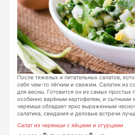
После тяжелых и питательных салатов, кото
себя чем-то лёгким и свежим. Салатик из 
для весны. Готовится он из самых простых 
особенно варёным картофелем, и сытными 
черемша обладает ярко выраженным чесноч
салатика, свидания и деловые встречи лучш
Салат из черемши с яйцами и огурцами