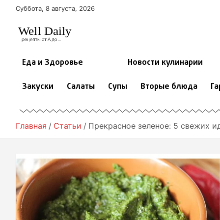
П
Суббота, 8 августа, 2026
е
р
е
й
т
Еда и Здоровье
Новости кулинарии
и
к
Закуски
Салаты
Супы
Вторые блюда
Га
с
о
д
е
Главная
Статьи
Прекрасное зеленое: 5 свежих и
р
ж
и
м
о
м
у