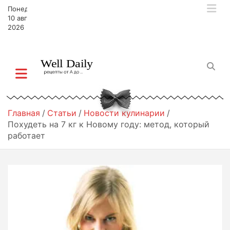
П
Понедельник,
е
10 августа,
р
2026
е
й
т
и
к
с
о
Главная
Статьи
Новости кулинарии
д
Похудеть на 7 кг к Новому году: метод, который
е
работает
р
ж
и
м
о
м
у