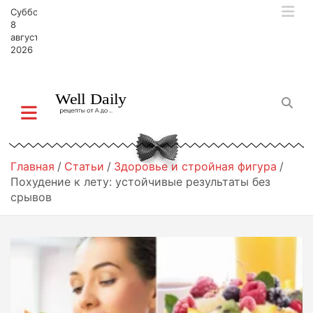
П
Суббота,
е
8
р
августа,
2026
е
й
т
и
к
с
о
д
Главная
Статьи
Здоровье и стройная фигура
е
Похудение к лету: устойчивые результаты без
р
срывов
ж
и
м
о
м
у