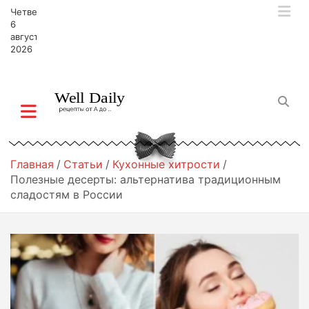
П
Четверг,
е
6
р
августа,
2026
е
й
т
и
к
с
о
д
Главная
Статьи
Кухонные хитрости
е
Полезные десерты: альтернатива традиционным
р
сладостям в России
ж
и
м
о
м
у