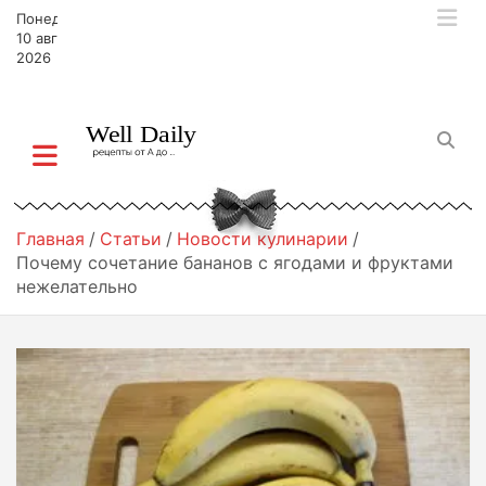
П
Понедельник,
е
10 августа,
р
2026
е
й
т
и
к
с
о
Главная
Статьи
Новости кулинарии
д
Почему сочетание бананов с ягодами и фруктами
е
нежелательно
р
ж
и
м
о
м
у