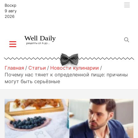
П
Воскресенье,
е
9 августа,
р
2026
е
й
т
и
к
с
о
Главная
Статьи
Новости кулинарии
д
Почему нас тянет к определенной пище: причины
е
могут быть серьёзные
р
ж
и
м
о
м
у