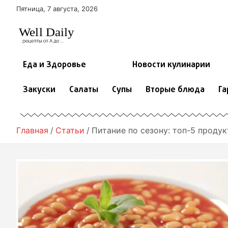
П
Пятница, 7 августа, 2026
е
р
е
й
т
Еда и Здоровье
Новости кулинарии
и
к
Закуски
Салаты
Супы
Вторые блюда
Га
с
о
д
е
Главная
Статьи
Питание по сезону: топ-5 проду
р
ж
и
м
о
м
у