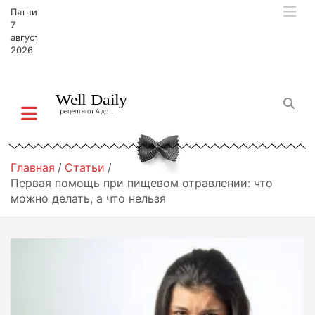
П
Пятница,
е
7
р
августа,
2026
е
й
т
и
к
с
о
д
Главная
Статьи
е
Первая помощь при пищевом отравлении: что
р
можно делать, а что нельзя
ж
и
м
о
м
у