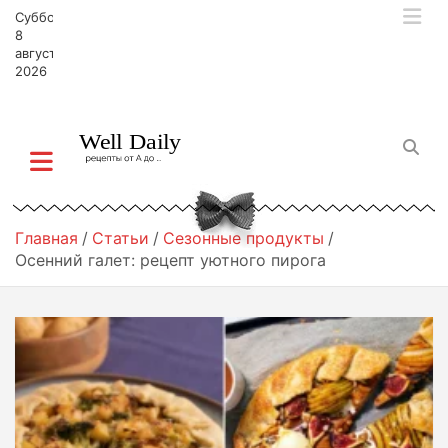
П
Суббота,
е
8
р
августа,
2026
е
й
т
и
к
с
о
д
Главная
Статьи
Сезонные продукты
е
Осенний галет: рецепт уютного пирога
р
ж
и
м
о
м
у