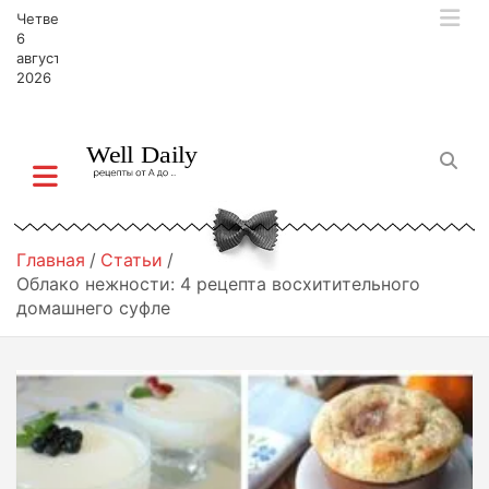
П
Четверг,
е
6
р
августа,
2026
е
й
т
и
к
с
о
д
Главная
Статьи
е
Облако нежности: 4 рецепта восхитительного
р
домашнего суфле
ж
и
м
о
м
у