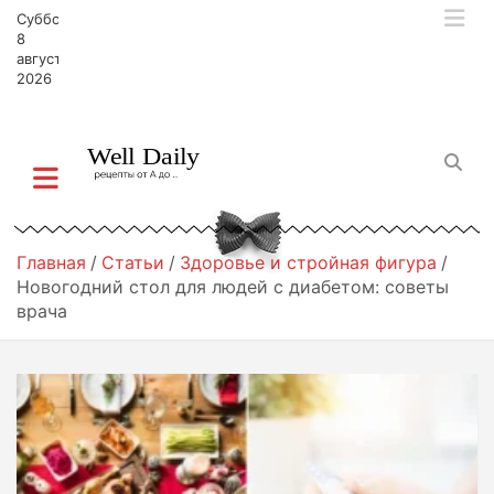
П
Суббота,
е
8
р
августа,
2026
е
й
т
и
к
с
о
д
Главная
Статьи
Здоровье и стройная фигура
е
Новогодний стол для людей с диабетом: советы
р
врача
ж
и
м
о
м
у