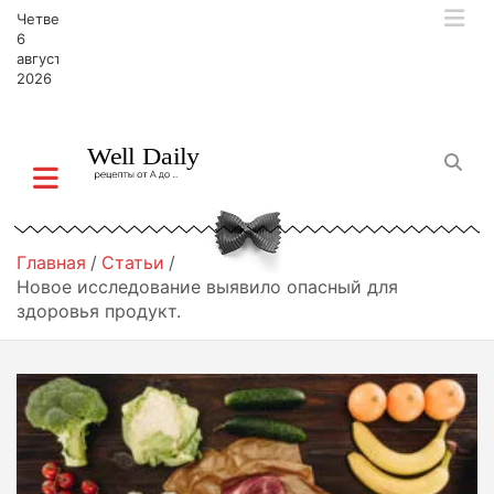
П
Четверг,
е
6
р
августа,
2026
е
й
т
и
к
с
о
д
Главная
Статьи
е
Новое исследование выявило опасный для
р
здоровья продукт.
ж
и
м
о
м
у