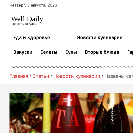
П
Четверг, 6 августа, 2026
е
р
е
й
т
Еда и Здоровье
Новости кулинарии
и
к
Закуски
Салаты
Супы
Вторые блюда
Га
с
о
д
е
Главная
Статьи
Новости кулинарии
Названы са
р
ж
и
м
о
м
у