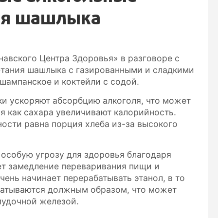
ния шашлыка
авского Центра Здоровья» в разговоре с
етания шашлыка с газированными и сладкими
шампанское и коктейли с содой.
ки ускоряют абсорбцию алкоголя, что может
я как сахара увеличивают калорийность.
ности равна порция хлеба из-за высокого
 особую угрозу для здоровья благодаря
ет замедление переваривания пищи и
чень начинает перерабатывать этанол, в то
абатываются должным образом, что может
лудочной железой.