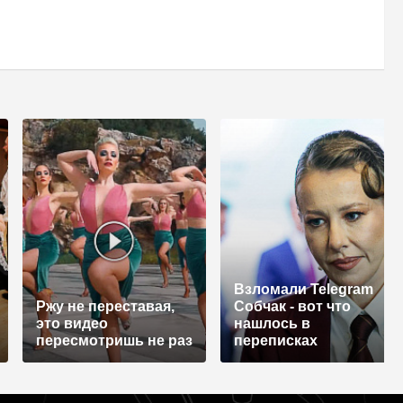
Взломали Telegram
Ржу не переставая,
Собчак - вот что
это видео
нашлось в
пересмотришь не раз
переписках