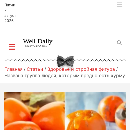
П
Пятница,
е
7
р
августа,
2026
е
й
т
и
к
с
о
д
Главная
Статьи
Здоровье и стройная фигура
е
Названа группа людей, которым вредно есть хурму
р
ж
и
м
о
м
у