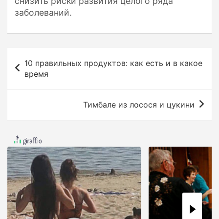
снизить риски развития целого ряда
заболеваний.
Н
10 правильных продуктов: как есть и в какое
а
время
в
и
Тимбале из лосося и цукини
г
а
ц
и
я
п
о