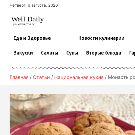
П
Четверг, 6 августа, 2026
е
р
е
й
т
Еда и Здоровье
Новости кулинарии
и
к
Закуски
Салаты
Супы
Вторые блюда
Га
с
о
д
е
Главная
Статьи
Национальная кухня
Монастырск
р
ж
и
м
о
м
у