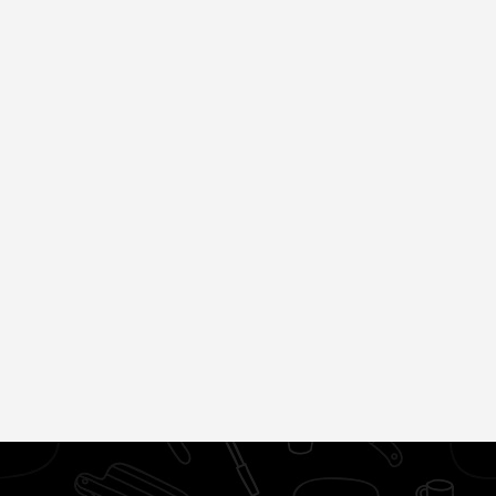
Королева вагона
Названы
отожгла! Видео не
высококалорийные
оставит
продукты,
равнодушным
способствующие
похудению