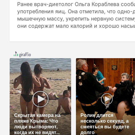
Ранее врач-диетолог Ольга Кораблева соо
употребления яиц. Она отметила, что одно-
мышечную массу, укрепить нервную систему
они содержат мало калорий и хорошо насы
Скрытая камера на
Ролик длится
пляже Крыма: Что
несколько секунд, а
люди вытворяют,
смеяться вы будете
когда их не видят...
долго