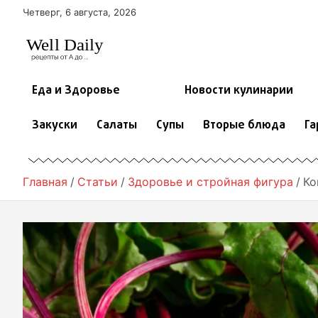
П
Четверг, 6 августа, 2026
е
р
е
й
т
Еда и Здоровье
Новости кулинарии
и
к
Закуски
Салаты
Супы
Вторые блюда
Га
с
о
д
е
Главная
Статьи
Здоровье и стройная фигура
Ко
р
ж
и
м
о
м
у