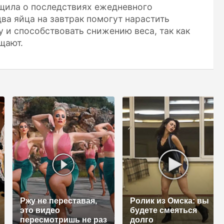
бщила о последствиях ежедневного
два яйца на завтрак помогут нарастить
 и способствовать снижению веса, так как
щают.
Ржу не переставая,
Ролик из Омска: вы
это видео
будете смеяться
пересмотришь не раз
долго