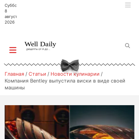
П
Суббота,
е
8
р
августа,
2026
е
й
т
и
к
с
о
д
Главная
Статьи
Новости кулинарии
е
Компания Bentley выпустила виски в виде своей
р
машины
ж
и
м
о
м
у