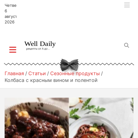
П
Четверг,
е
6
р
августа,
2026
е
й
т
и
к
с
о
д
Главная
Статьи
Сезонные продукты
е
Колбаса с красным вином и полентой
р
ж
и
м
о
м
у