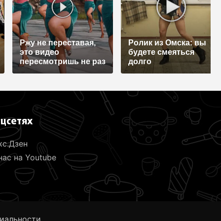
Ржу не переставая,
Ролик из Омска: вы
это видео
будете смеяться
пересмотришь не раз
долго
оцсетях
кс.Дзен
ас на Youtube
иальности