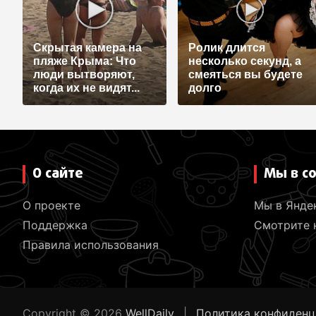
Скрытая камера на
Ролик длится
пляже Крыма: Что
несколько секунд, а
люди вытворяют,
смеяться вы будете
когда их не видят...
долго
О сайте
Мы в с
О проекте
Мы в Янде
Поддержка
Смотрите н
Правила использования
Copyright © 2026
WellDaily
Политика конфиденц