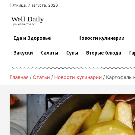
П
Пятница, 7 августа, 2026
е
р
е
й
т
Еда и Здоровье
Новости кулинарии
и
к
Закуски
Салаты
Супы
Вторые блюда
Га
с
о
д
е
Главная
Статьи
Новости кулинарии
Картофель 
р
ж
и
м
о
м
у