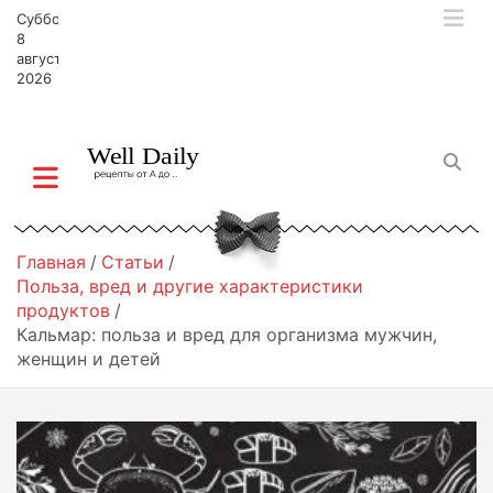
П
Суббота,
е
8
р
августа,
2026
е
й
т
и
к
с
о
д
Главная
Статьи
е
Польза, вред и другие характеристики
р
продуктов
ж
Кальмар: польза и вред для организма мужчин,
и
женщин и детей
м
о
м
у