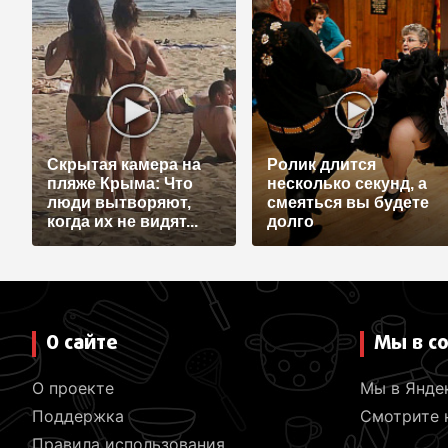
Скрытая камера на
Ролик длится
пляже Крыма: Что
несколько секунд, а
люди вытворяют,
смеяться вы будете
когда их не видят...
долго
О сайте
Мы в с
О проекте
Мы в Янде
Поддержка
Смотрите н
Правила использования