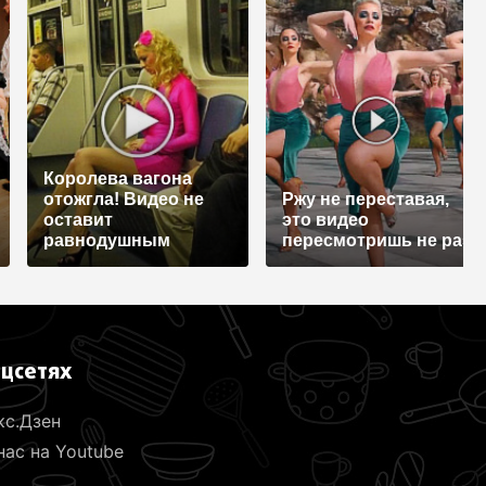
Королева вагона
отожгла! Видео не
Ржу не переставая,
оставит
это видео
равнодушным
пересмотришь не раз
оцсетях
кс.Дзен
ас на Youtube