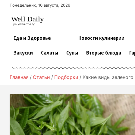
П
Понедельник, 10 августа, 2026
е
р
е
й
т
Еда и Здоровье
Новости кулинарии
и
к
Закуски
Салаты
Супы
Вторые блюда
Га
с
о
д
е
Главная
Статьи
Подборки
Какие виды зеленого
р
ж
и
м
о
м
у