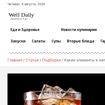
П
Четверг, 6 августа, 2026
е
р
е
й
т
Еда и Здоровье
Новости кулинарии
и
к
Закуски
Салаты
Супы
Вторые блюда
Га
с
о
д
е
Главная
Статьи
Подборки
Какие элементы в на
р
ж
и
м
о
м
у