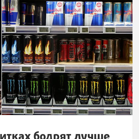
питках бодрят лучше