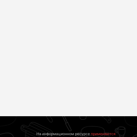
Как пенсионеры
"Потеряли стыд в
1945-1965 годов
погоне за "Диором":
могут получить
Поплавская вмазала
доплаты за
семейке Плющенко
советский стаж
На информационном ресурсе
применяются