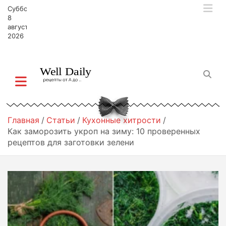
П
Суббота,
е
8
р
августа,
2026
е
й
т
и
к
с
о
д
Главная
Статьи
Кухонные хитрости
е
Как заморозить укроп на зиму: 10 проверенных
р
рецептов для заготовки зелени
ж
и
м
о
м
у