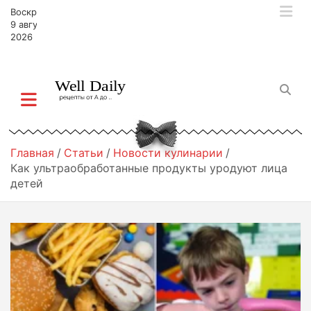
П
Воскресенье,
е
9 августа,
р
2026
е
й
т
и
к
с
о
Главная
Статьи
Новости кулинарии
д
Как ультраобработанные продукты уродуют лица
е
детей
р
ж
и
м
о
м
у