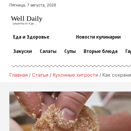
П
Пятница, 7 августа, 2026
е
р
е
й
т
Еда и Здоровье
Новости кулинарии
и
к
Закуски
Салаты
Супы
Вторые блюда
Га
с
о
д
е
Главная
Статьи
Кухонные хитрости
Как сохран
р
ж
и
м
о
м
у