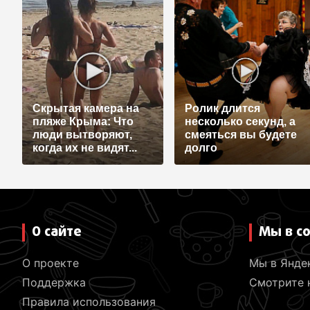
Скрытая камера на
Ролик длится
пляже Крыма: Что
несколько секунд, а
люди вытворяют,
смеяться вы будете
когда их не видят...
долго
О сайте
Мы в с
О проекте
Мы в Янде
Поддержка
Смотрите н
Правила использования