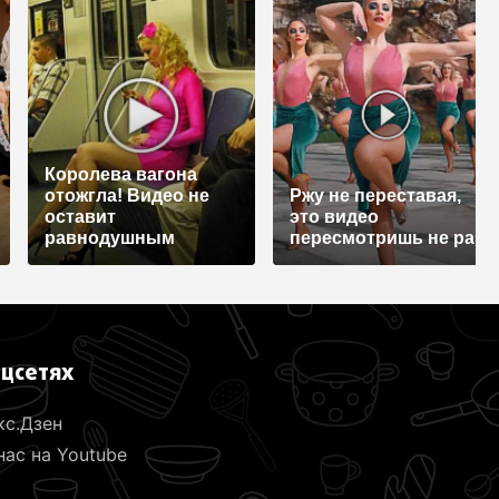
Королева вагона
отожгла! Видео не
Ржу не переставая,
оставит
это видео
равнодушным
пересмотришь не раз
оцсетях
кс.Дзен
ас на Youtube