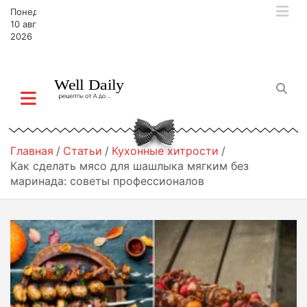
П
Понедельник,
е
10 августа,
р
2026
е
й
т
и
к
с
о
Главная
Статьи
Кухонные хитрости
д
Как сделать мясо для шашлыка мягким без
е
маринада: советы профессионалов
р
ж
и
м
о
м
у