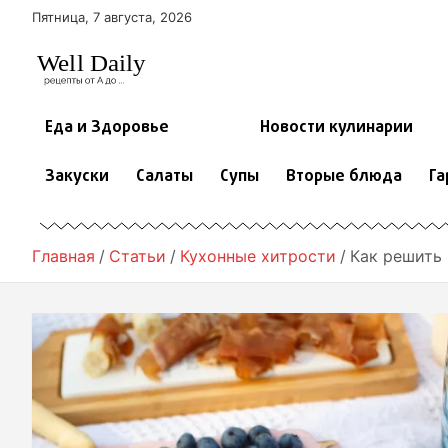
П
Пятница, 7 августа, 2026
е
р
е
й
т
Еда и Здоровье
Новости кулинарии
и
к
Закуски
Салаты
Супы
Вторые блюда
Га
с
о
д
е
Главная
Статьи
Кухонные хитрости
Как решить 
р
ж
и
м
о
м
у