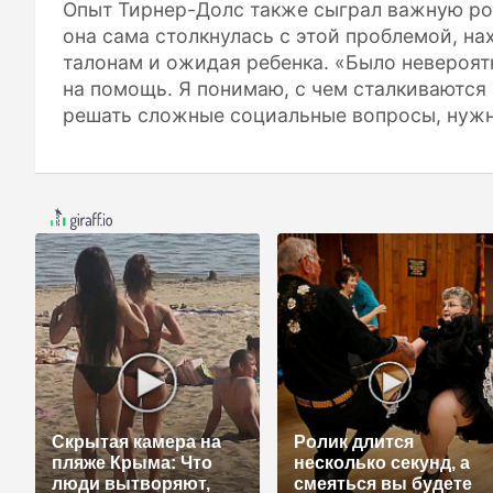
Опыт Тирнер-Долс также сыграл важную роль
она сама столкнулась с этой проблемой, н
талонам и ожидая ребенка. «Было невероят
на помощь. Я понимаю, с чем сталкиваются 
решать сложные социальные вопросы, нужно
Скрытая камера на
Ролик длится
пляже Крыма: Что
несколько секунд, а
люди вытворяют,
смеяться вы будете