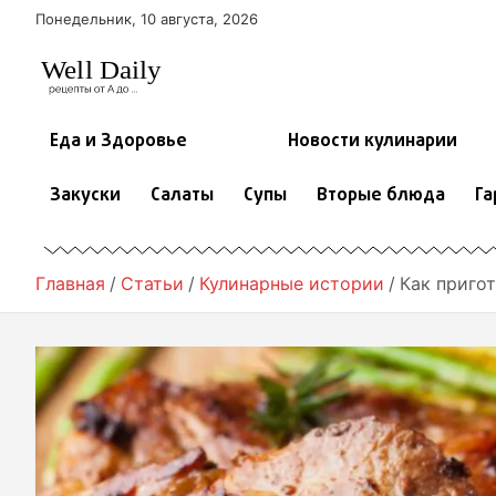
П
Понедельник, 10 августа, 2026
е
р
е
й
т
Еда и Здоровье
Новости кулинарии
и
к
Закуски
Салаты
Супы
Вторые блюда
Га
с
о
д
е
Главная
Статьи
Кулинарные истории
Как приго
р
ж
и
м
о
м
у