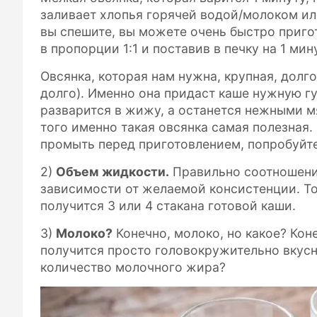
заливает хлопья горячей водой/молоком или
вы спешите, вы можете очень быстро приго
в пропорции 1:1 и поставив в печку на 1 мину
Овсянка, которая нам нужна, крупная, долг
долго). Именно она придаст каше нужную гу
разварится в жижу, а останется нежными м
того именно такая овсянка самая полезная.
промыть перед приготовлением, попробуйте
2)
Объем жидкости.
Правильно соотношение
зависимости от желаемой консистенции. То 
получится 3 или 4 стакана готовой каши.
3)
Молоко?
Конечно, молоко, но какое? Ко
получится просто головокружительно вкусн
количество молочного жира?