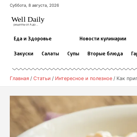
П
Суббота, 8 августа, 2026
е
р
е
й
т
Еда и Здоровье
Новости кулинарии
и
к
Закуски
Салаты
Супы
Вторые блюда
Га
с
о
д
е
Главная
Статьи
Интересное и полезное
Как при
р
ж
и
м
о
м
у