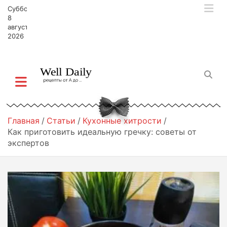
П
Суббота,
е
8
р
августа,
2026
е
й
т
и
к
с
о
д
Главная
Статьи
Кухонные хитрости
е
Как приготовить идеальную гречку: советы от
р
экспертов
ж
и
м
о
м
у