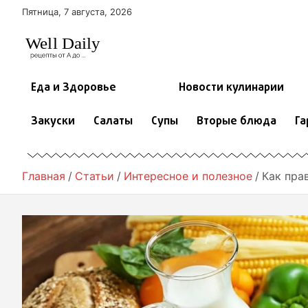
П
Пятница, 7 августа, 2026
е
р
е
й
т
Еда и Здоровье
Новости кулинарии
и
к
Закуски
Салаты
Супы
Вторые блюда
Га
с
о
д
е
Главная
Статьи
Интересное и полезное
Как пра
р
ж
и
м
о
м
у