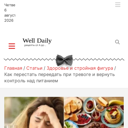
П
Четверг,
е
6
р
августа,
2026
е
й
т
и
к
с
о
д
Главная
Статьи
Здоровье и стройная фигура
е
Как перестать переедать при тревоге и вернуть
р
контроль над питанием
ж
и
м
о
м
у