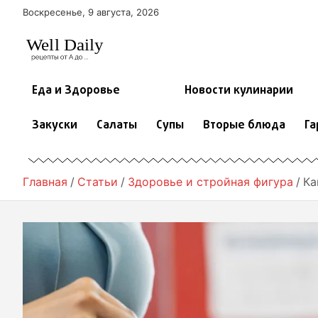
П
Воскресенье, 9 августа, 2026
е
р
е
й
т
Еда и Здоровье
Новости кулинарии
и
к
Закуски
Салаты
Супы
Вторые блюда
Га
с
о
д
е
Главная
Статьи
Здоровье и стройная фигура
Ка
р
ж
и
м
о
м
у