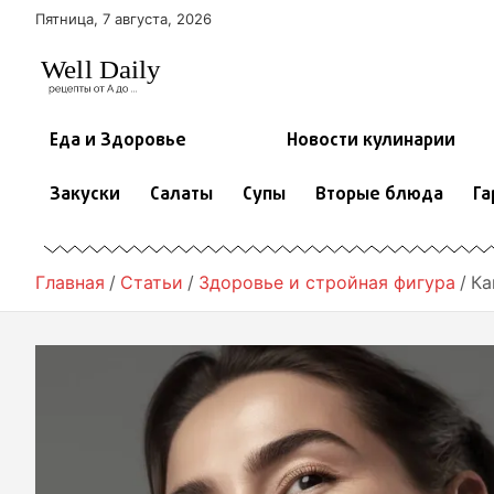
П
Пятница, 7 августа, 2026
е
р
е
й
т
Еда и Здоровье
Новости кулинарии
и
к
Закуски
Салаты
Супы
Вторые блюда
Га
с
о
д
е
Главная
Статьи
Здоровье и стройная фигура
Ка
р
ж
и
м
о
м
у