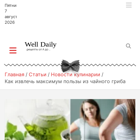
П
Пятница,
е
7
р
августа,
2026
е
й
т
и
к
с
о
д
Главная
Статьи
Новости кулинарии
е
Как извлечь максимум пользы из чайного гриба
р
ж
и
м
о
м
у