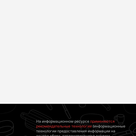
Смолов призвал
российских
Ролик из Омска: вы
футболистов
будете смеяться
покинуть страну
долго
На информационном ресурсе
применяются
рекомендательные технологии
(информационные
технологии предоставления информации на
основе сбора, систематизации и анализа