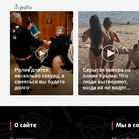
Ролик длится
Скрытая камера на
несколько секунд, а
пляже Крыма: Что
смеяться вы будете
люди вытворяют,
долго
когда их не видят...
О сайте
Мы в с