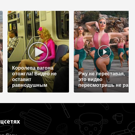
Королева вагона
отожгла! Видео не
Ржу не переставая,
оставит
это видео
равнодушным
пересмотришь не раз
оцсетях