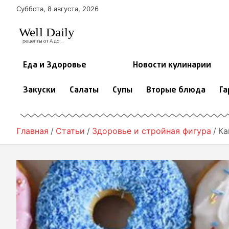
П
Суббота, 8 августа, 2026
е
р
е
й
т
Еда и Здоровье
Новости кулинарии
и
к
Закуски
Салаты
Супы
Вторые блюда
Га
с
о
д
е
Главная
Статьи
Здоровье и стройная фигура
Ка
р
ж
и
м
о
м
у