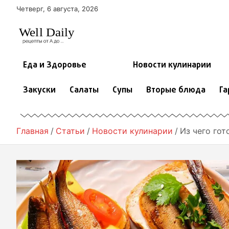
П
Четверг, 6 августа, 2026
е
р
е
й
т
Еда и Здоровье
Новости кулинарии
и
к
Закуски
Салаты
Супы
Вторые блюда
Га
с
о
д
е
Главная
Статьи
Новости кулинарии
Из чего го
р
ж
и
м
о
м
у