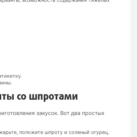
тикетку.
зины.
пты со шпротами
иготовления закусок. Вот два простых
бжарьте, положите шпроту и соленый огурец.