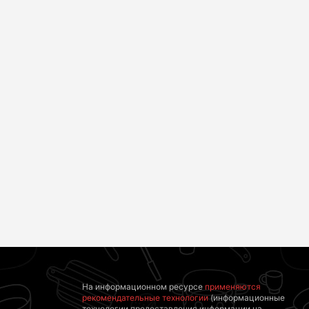
Какие товары
Скрытые признаки
пропадут из
рака: на такое никто
магазинов с 1
не обращает
августа 2026 года
внимание, а зря!
На информационном ресурсе
применяются
рекомендательные технологии
(информационные
технологии предоставления информации на