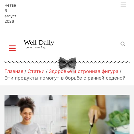
П
Четверг,
е
6
р
августа,
2026
е
й
т
и
к
с
о
д
Главная
Статьи
Здоровье и стройная фигура
е
Эти продукты помогут в борьбе с ранней седеной
р
ж
и
м
о
м
у