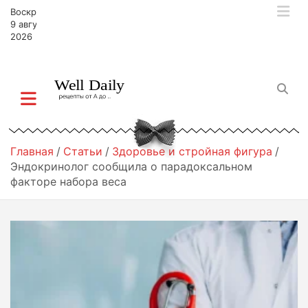
П
Воскресенье,
е
9 августа,
р
2026
е
й
т
и
к
с
о
Главная
Статьи
Здоровье и стройная фигура
д
Эндокринолог сообщила о парадоксальном
е
факторе набора веса
р
ж
и
м
о
м
у