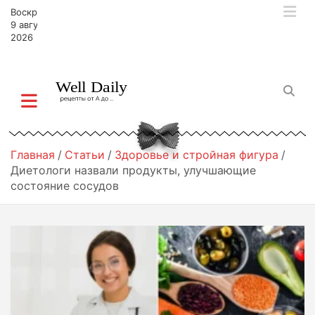
П
Воскресенье,
е
9 августа,
р
2026
е
й
т
и
к
с
о
Главная
Статьи
Здоровье и стройная фигура
д
Диетологи назвали продукты, улучшающие
е
состояние сосудов
р
ж
и
м
о
м
у