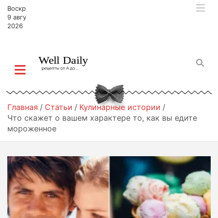
П
Воскресенье,
е
9 августа,
р
2026
е
й
т
и
к
с
о
Главная
Статьи
Кулинарные истории
д
Что скажет о вашем характере то, как вы едите
е
мороженное
р
ж
и
м
о
м
у