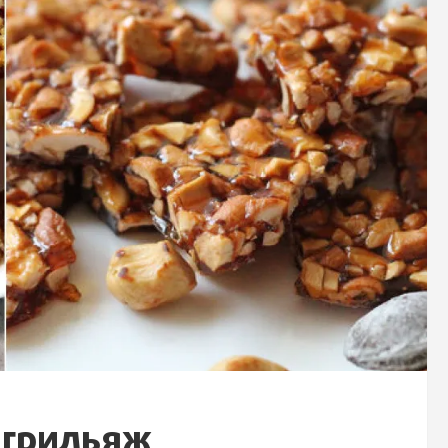
 грильяж