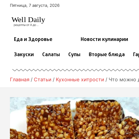
П
Пятница, 7 августа, 2026
е
р
е
й
т
Еда и Здоровье
Новости кулинарии
и
к
Закуски
Салаты
Супы
Вторые блюда
Га
с
о
д
е
Главная
Статьи
Кухонные хитрости
Что можно 
р
ж
и
м
о
м
у