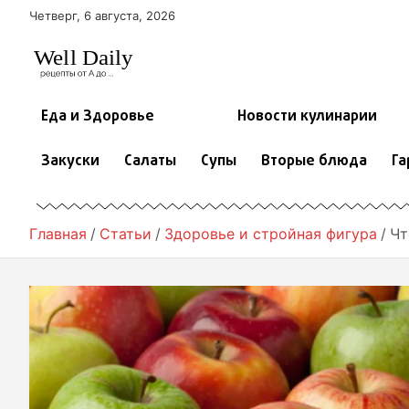
П
Четверг, 6 августа, 2026
е
р
е
й
т
Еда и Здоровье
Новости кулинарии
и
к
Закуски
Салаты
Супы
Вторые блюда
Га
с
о
д
е
Главная
Статьи
Здоровье и стройная фигура
Чт
р
ж
и
м
о
м
у