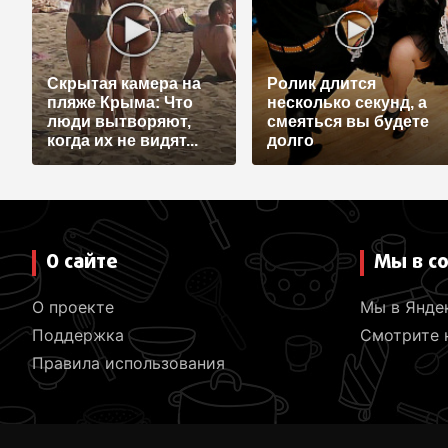
Скрытая камера на
Ролик длится
пляже Крыма: Что
несколько секунд, а
люди вытворяют,
смеяться вы будете
когда их не видят...
долго
О сайте
Мы в с
О проекте
Мы в Янде
Поддержка
Смотрите н
Правила использования