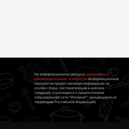
Королева вагона
Ролик из Омска: вы
отожгла! Видео не
будете смеяться
оставит
долго
равнодушным
На информационном ресурсе
применяются
рекомендательные технологии
(информационные
технологии предоставления информации на
основе сбора, систематизации и анализа
сведений, относящихся к предпочтениям
пользователей сети "Интернет", находящихся на
территории Российской Федерации)