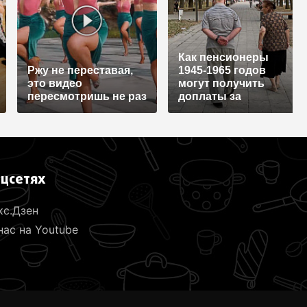
Как пенсионеры
Ржу не переставая,
1945-1965 годов
это видео
могут получить
пересмотришь не раз
доплаты за
советский стаж
оцсетях
кс.Дзен
ас на Youtube