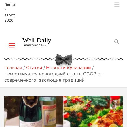
П
Пятница,
е
7
р
августа,
2026
е
й
т
и
к
с
о
д
Главная
Статьи
Новости кулинарии
е
Чем отличался новогодний стол в СССР от
р
современного: эволюция традиций
ж
и
м
о
м
у